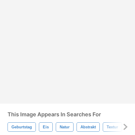
This Image Appears In Searches For
Geburtstag
Eis
Natur
Abstrakt
Textur
Iso