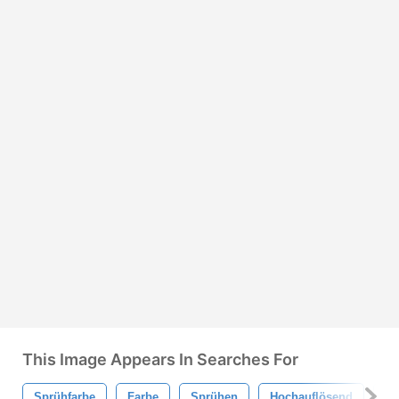
This Image Appears In Searches For
Sprühfarbe
Farbe
Sprühen
Hochauflösend
Ha