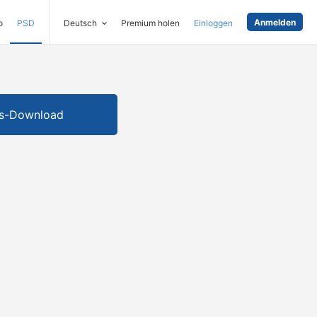
Anmelden
o
PSD
Deutsch
Premium holen
Einloggen
is-Download