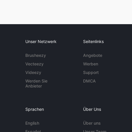
Unser Netzwerk
Seitenlinks
Brusheezy
Angebote
Vecteezy
Werben
Videezy
Support
Werden Sie
DMCA
Anbieter
Sprachen
Über Uns
English
Über uns
Español
Unser Team