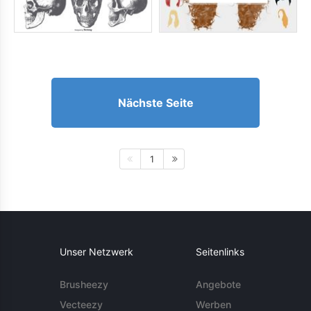
Nächste Seite
1
Unser Netzwerk
Seitenlinks
Brusheezy
Angebote
Vecteezy
Werben