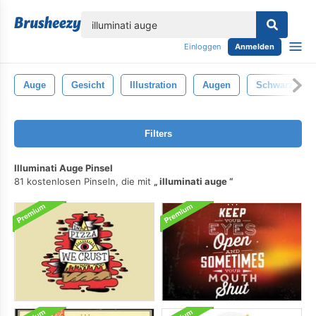
lose
Einloggen
Anmelden
Auge
Gesicht
Illustration
Augen
Schwarz
Filters
Illuminati Auge Pinsel
81 kostenlosen Pinseln, die mit
illuminati auge