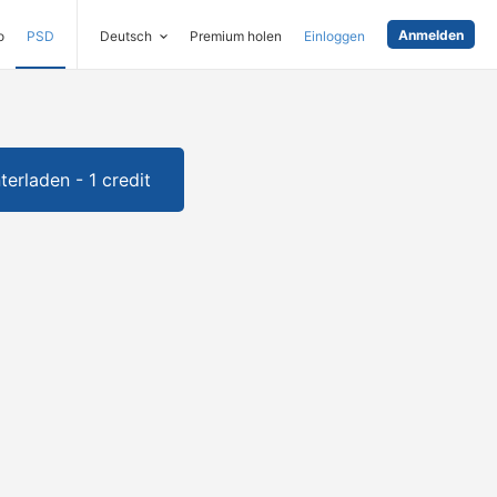
Anmelden
o
PSD
Deutsch
Premium holen
Einloggen
terladen - 1 credit