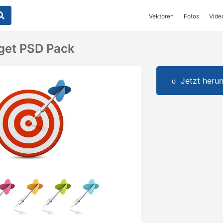
Vektoren
Fotos
Vide
get PSD Pack
Jetzt herun