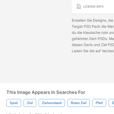
LICENSE INFO
Erstellen Sie Designs, di
Target PSD Pack die Mark
du die klassische rote un
gefärbten Dart-PSDs. Mac
diesen Darts und Ziel PS
Laden Sie die
auf Vectee
This Image Appears In Searches For
Spiel
Ziel
Zielvorstand
Rotes Ziel
Pfeil
D