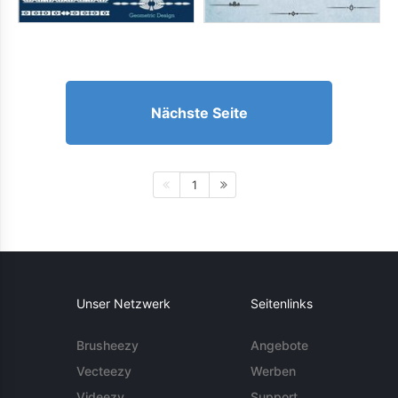
Nächste Seite
1
Unser Netzwerk
Seitenlinks
Brusheezy
Angebote
Vecteezy
Werben
Videezy
Support