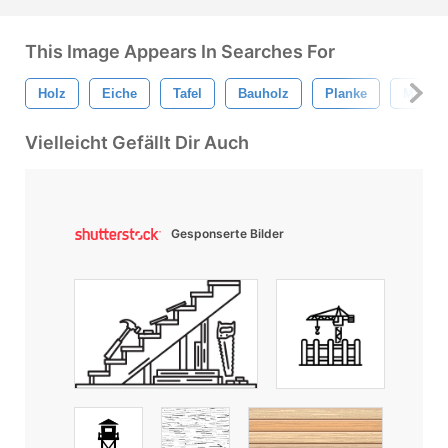
This Image Appears In Searches For
Holz
Eiche
Tafel
Bauholz
Planke
Mahago
Vielleicht Gefällt Dir Auch
Gesponserte Bilder