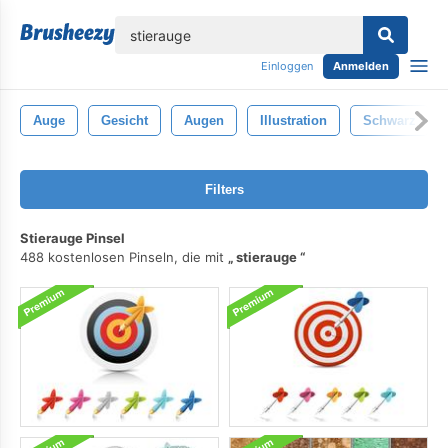
lose
Einloggen
Anmelden
Auge
Gesicht
Augen
Illustration
Schwarz
Filters
Stierauge Pinsel
488 kostenlosen Pinseln, die mit
stierauge