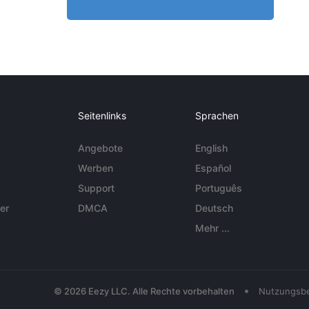
Seitenlinks
Sprachen
Angebote
English
Werben
Español
Support
Português
er
DMCA
Deutsch
Mehr ...
•
© 2026 Eezy LLC. Alle Rechte vorbehalten
Nutzungsb