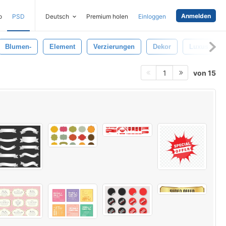
Anmelden
o
PSD
Deutsch
Premium holen
Einloggen
Blumen-
Element
Verzierungen
Dekor
Luxus
von 15
1