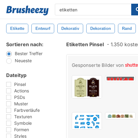
Etikette
Entwurf
Dekorativ
Dekoration
Rand
Sortieren nach:
Etiketten Pinsel
-
1.350 kosten
Bester Treffer
Neueste
Gesponserte Bilder von
Dateityp
Pinsel
Actions
PSDs
Muster
Farbverläufe
Texturen
Symbole
Formen
Styles