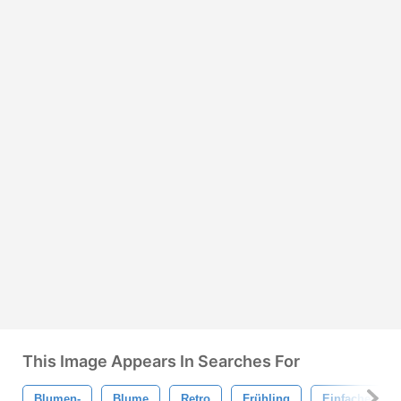
This Image Appears In Searches For
Blumen-
Blume
Retro
Frühling
Einfache Blu