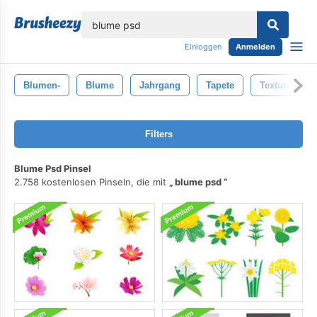
lose
Einloggen
Anmelden
Blumen-
Blume
Jahrgang
Tapete
Textur
E
Filters
Blume Psd Pinsel
2.758 kostenlosen Pinseln, die mit
blume psd