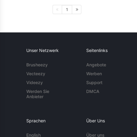
1
Unser Netzwerk
Seitenlinks
Brusheezy
Angebote
Vecteezy
Werben
Videezy
Support
Werden Sie
DMCA
Anbieter
Sprachen
Über Uns
English
Über uns