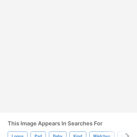
This Image Appears In Searches For
Logos
Psd
Baby
Kind
Mädchen
Frau