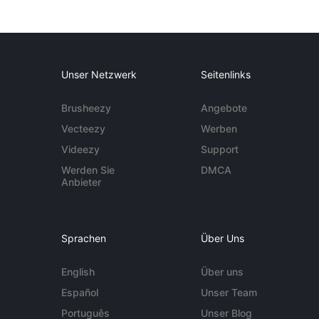
Unser Netzwerk
Seitenlinks
Brusheezy
Angebote
Vecteezy
Werben
Videezy
Support
Werden Sie
DMCA
Anbieter
Sprachen
Über Uns
English
Über uns
Español
Unser Team
Português
Unser Blog