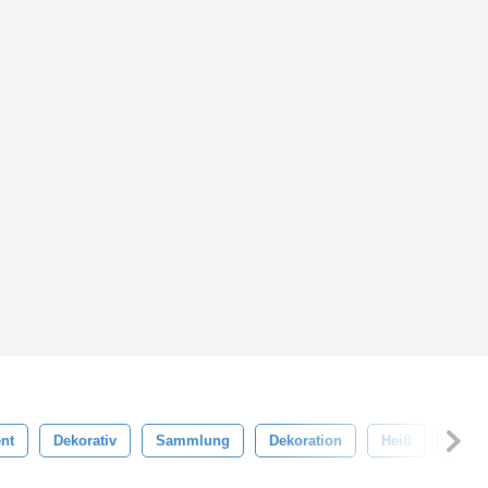
nt
Dekorativ
Sammlung
Dekoration
Heiß
Flam