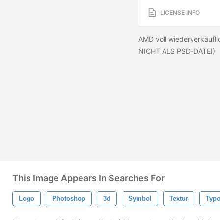
LICENSE INFO
AMD voll wiederverkäuf
NICHT ALS PSD-DATEI)
This Image Appears In Searches For
Logo
Photoshop
3d
Symbol
Textur
Typo