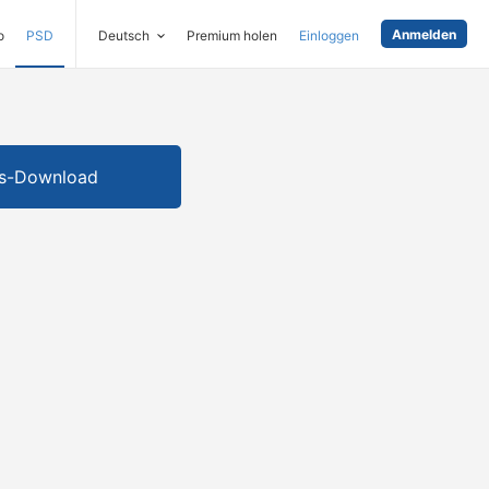
Anmelden
o
PSD
Deutsch
Premium holen
Einloggen
is-Download