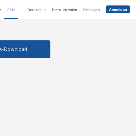
Anmelden
o
PSD
Deutsch
Premium holen
Einloggen
is-Download