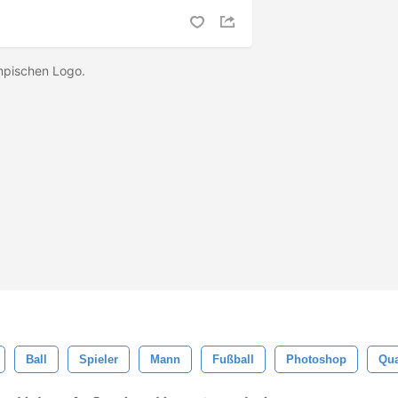
mpischen Logo.
Ball
Spieler
Mann
Fußball
Photoshop
Qua