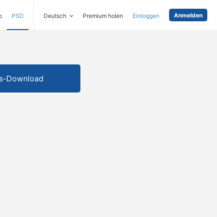
Anmelden
o
PSD
Deutsch
Premium holen
Einloggen
is-Download