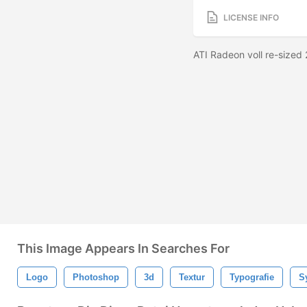
LICENSE INFO
ATI Radeon voll re-sized
This Image Appears In Searches For
Logo
Photoshop
3d
Textur
Typografie
S