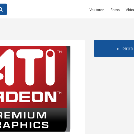
Vektoren
Fotos
Vide
Grat