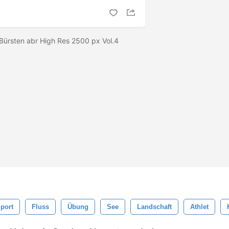
ürsten abr High Res 2500 px Vol.4
port
Fluss
Übung
See
Landschaft
Athlet