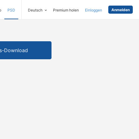
Anmelden
o
PSD
Deutsch
Premium holen
Einloggen
is-Download