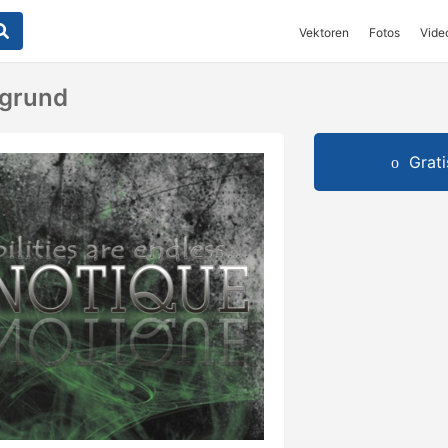
Vektoren
Fotos
Vide
rgrund
Grat