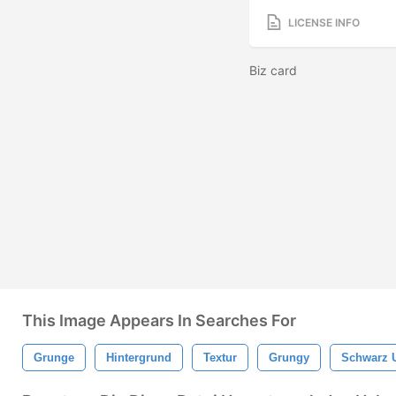
LICENSE INFO
Biz card
This Image Appears In Searches For
Grunge
Hintergrund
Textur
Grungy
Schwarz 