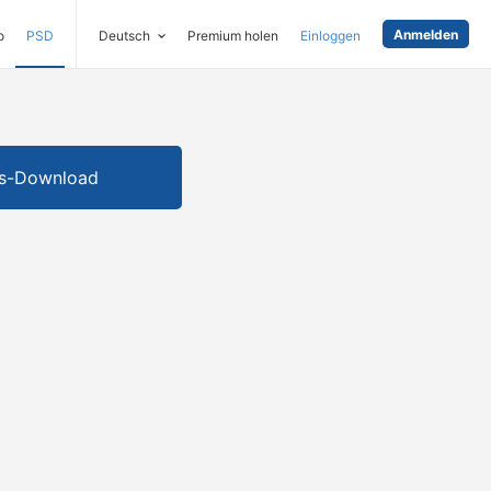
Anmelden
o
PSD
Deutsch
Premium holen
Einloggen
is-Download