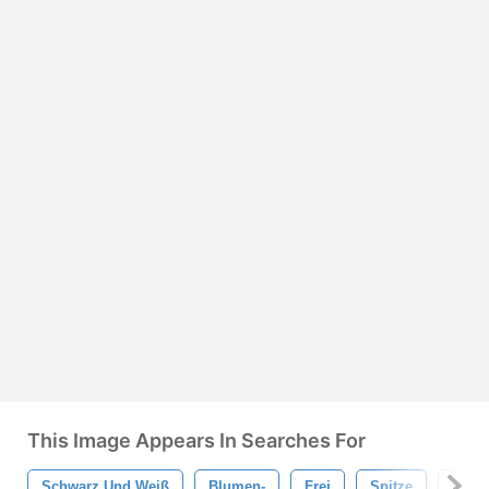
This Image Appears In Searches For
Schwarz Und Weiß
Blumen-
Frei
Spitze
Must