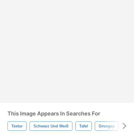
This Image Appears In Searches For
Textur
Schwarz Und Weiß
Tafel
Grungey
Gru