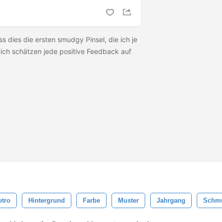
s dies die ersten smudgy Pinsel, die ich je
ich schätzen jede positive Feedback auf
etro
Hintergrund
Farbe
Muster
Jahrgang
Schm