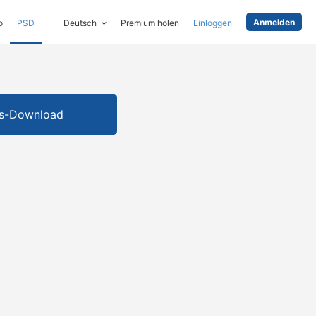
Anmelden
o
PSD
Deutsch
Premium holen
Einloggen
is-Download