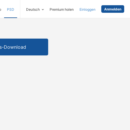
Anmelden
o
PSD
Deutsch
Premium holen
Einloggen
is-Download