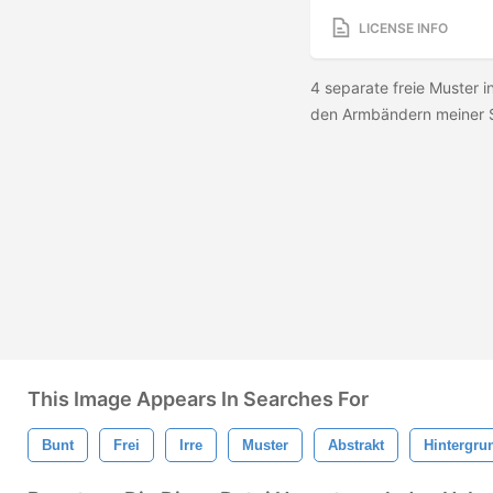
LICENSE INFO
4 separate freie Muster 
den Armbändern meiner Sch
This Image Appears In Searches For
Bunt
Frei
Irre
Muster
Abstrakt
Hintergru