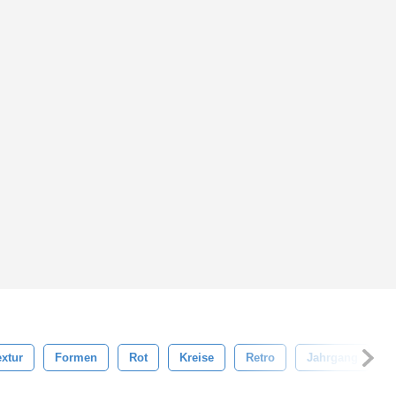
extur
Formen
Rot
Kreise
Retro
Jahrgang
F