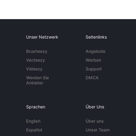
Unser Netzwerk
Seitenlinks
Brusheezy
Angebote
Vecteezy
Werben
Videezy
Support
Werden Sie
DMCA
Anbieter
Sprachen
Über Uns
English
Über uns
Español
Unser Team