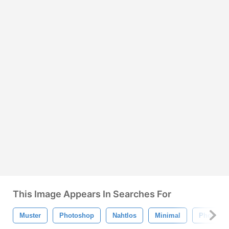
This Image Appears In Searches For
Muster
Photoshop
Nahtlos
Minimal
Photosho