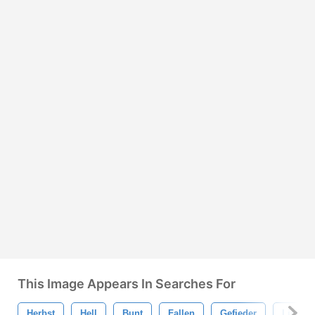
This Image Appears In Searches For
Herbst
Hell
Bunt
Fallen
Gefieder
Licht