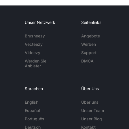
Unser Netzwerk
Seitenlinks
Brusheezy
Angebote
Vecteezy
Werben
Videezy
Support
Werden Sie
DMCA
Anbieter
Sprachen
Über Uns
English
Über uns
Español
Unser Team
Português
Unser Blog
Deutsch
Kontakt