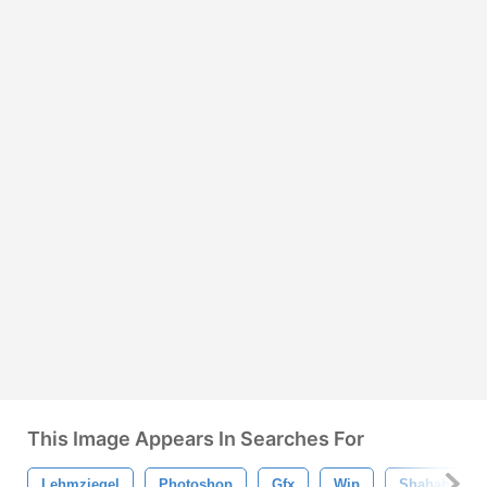
This Image Appears In Searches For
Lehmziegel
Photoshop
Gfx
Wip
Shahab