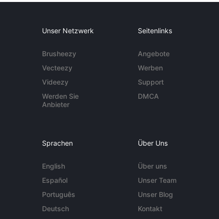
Unser Netzwerk
Seitenlinks
Brusheezy
Angebote
Vecteezy
Werben
Videezy
Support
Werden Sie
DMCA
Anbieter
Sprachen
Über Uns
English
Über uns
Español
Unser Team
Português
Unser Blog
Deutsch
Kontakt