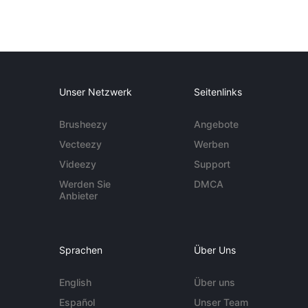
Unser Netzwerk
Seitenlinks
Brusheezy
Angebote
Vecteezy
Werben
Videezy
Support
Werden Sie
DMCA
Anbieter
Sprachen
Über Uns
English
Über uns
Español
Unser Team