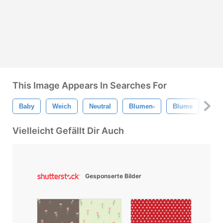
This Image Appears In Searches For
Baby
Weich
Neutral
Blumen-
Blume
Pun
Vielleicht Gefällt Dir Auch
Gesponserte Bilder