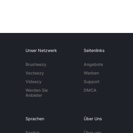
Unser Netzwerk
Seitenlinks
Brusheezy
Angebote
Vecteezy
Werben
Videezy
Support
Werden Sie
DMCA
Anbieter
Sprachen
Über Uns
English
Über uns