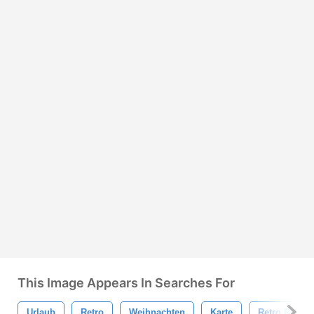
This Image Appears In Searches For
Urlaub
Retro
Weihnachten
Karte
Retro Rentie