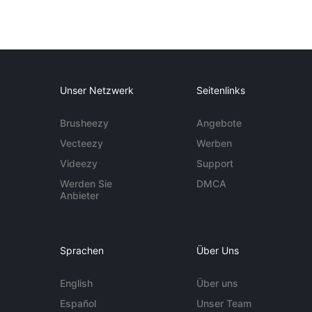
Unser Netzwerk
Seitenlinks
Brusheezy
Angebote
Vecteezy
Werben
Videezy
Support
Werden Sie
DMCA
Anbieter
Sprachen
Über Uns
English
Über uns
Español
Unser Team