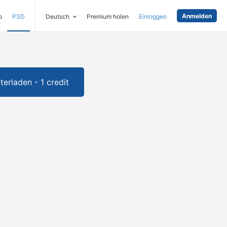
Anmelden
o
PSD
Deutsch
Premium holen
Einloggen
terladen - 1 credit