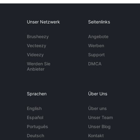
Unser Netzwerk
Seitenlinks
Brusheezy
Angebote
Vecteezy
Werben
Videezy
Support
Werden Sie
DMCA
Anbieter
Sprachen
Über Uns
English
Über uns
Español
Unser Team
Português
Unser Blog
Deutsch
Kontakt