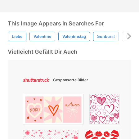
This Image Appears In Searches For
Liebe
Valentine
Valentinstag
Sunburst
Liebe 
Vielleicht Gefällt Dir Auch
Gesponserte Bilder