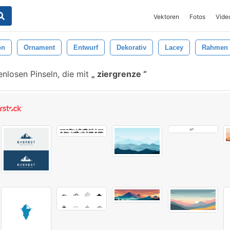
Vektoren
Fotos
Vide
on
Ornament
Entwurf
Dekorativ
Lacey
Rahmen
nlosen Pinseln, die mit
ziergrenze