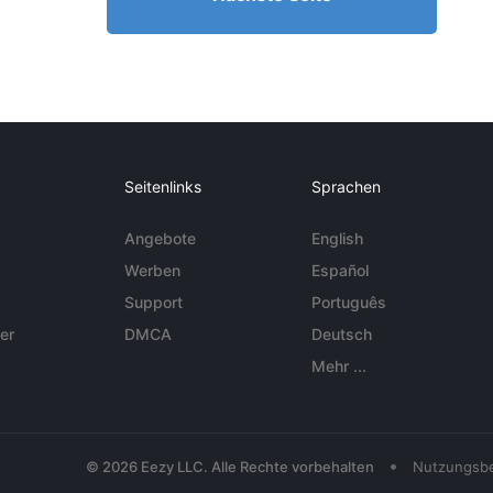
Seitenlinks
Sprachen
Angebote
English
Werben
Español
Support
Português
er
DMCA
Deutsch
Mehr ...
•
© 2026 Eezy LLC. Alle Rechte vorbehalten
Nutzungsb