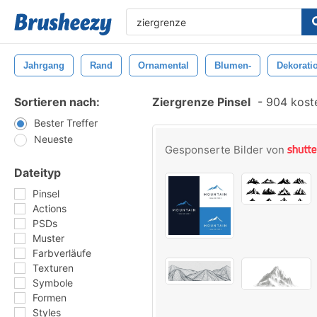
Jahrgang
Rand
Ornamental
Blumen-
Dekorati
Sortieren nach:
Ziergrenze Pinsel
-
904 koste
Bester Treffer
Neueste
Gesponserte Bilder von
Dateityp
Pinsel
Actions
PSDs
Muster
Farbverläufe
Texturen
Symbole
Formen
Styles