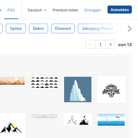
Anmelden
o
PSD
Deutsch
Premium holen
Einloggen
Spitze
Dekor
Element
Jahrgang Pinsel
Spitze
von 13
1