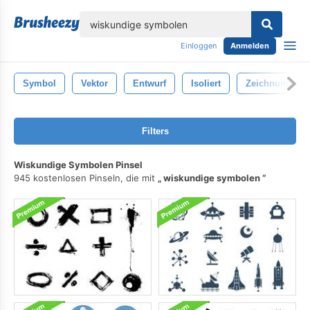
lose
Einloggen
Anmelden
Symbol
Vektor
Entwurf
Isoliert
Zeichnung
Filters
Wiskundige Symbolen Pinsel
945 kostenlosen Pinseln, die mit
wiskundige symbolen