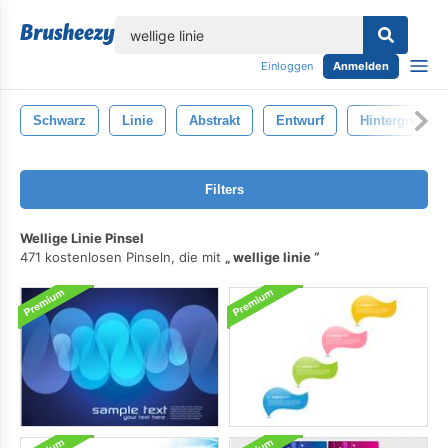
lose
Einloggen
Anmelden
Schwarz
Linie
Abstrakt
Entwurf
Hintergrund
Filters
Wellige Linie Pinsel
471 kostenlosen Pinseln, die mit
wellige linie