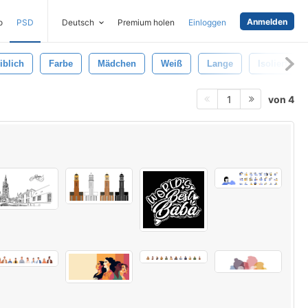
Anmelden
o
PSD
Deutsch
Premium holen
Einloggen
iblich
Farbe
Mädchen
Weiß
Lange
Isoliert
von 4
1