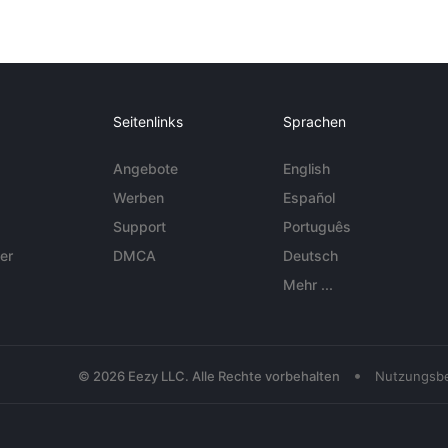
Seitenlinks
Sprachen
Angebote
English
Werben
Español
Support
Português
er
DMCA
Deutsch
Mehr ...
•
© 2026 Eezy LLC. Alle Rechte vorbehalten
Nutzungsb