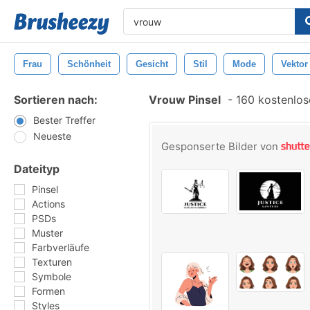
Frau
Schönheit
Gesicht
Stil
Mode
Vektor
Sortieren nach:
Vrouw Pinsel
-
160 kostenlose
Bester Treffer
Neueste
Gesponserte Bilder von
Dateityp
Pinsel
Actions
PSDs
Muster
Farbverläufe
Texturen
Symbole
Formen
Styles