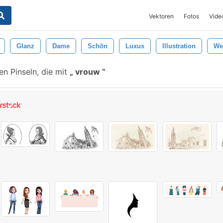
Vektoren
Fotos
Vide
Glanz
Dame
Schön
Luxus
Illustration
We
n Pinseln, die mit
vrouw