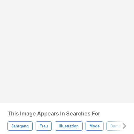
This Image Appears In Searches For
Jahrgang
Frau
Illustration
Mode
Dame
S