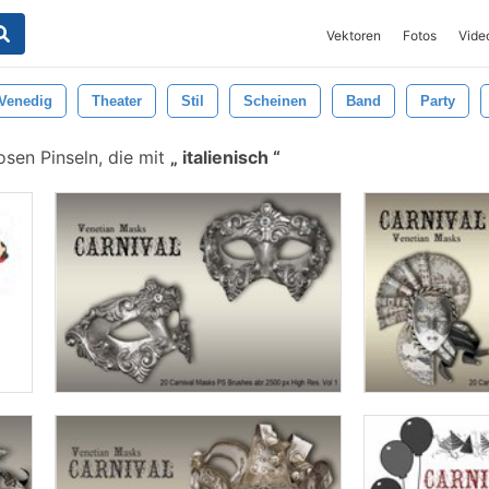
Vektoren
Fotos
Vide
Venedig
Theater
Stil
Scheinen
Band
Party
sen Pinseln, die mit
italienisch