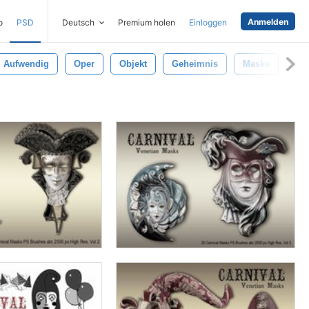
Anmelden
o
PSD
Deutsch
Premium holen
Einloggen
Aufwendig
Oper
Objekt
Geheimnis
Maske
Ent