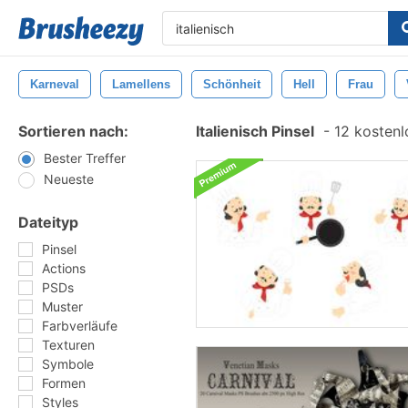
Karneval
Lamellens
Schönheit
Hell
Frau
Sortieren nach:
Italienisch Pinsel
-
12 kostenlo
Bester Treffer
Neueste
Dateityp
Pinsel
Actions
PSDs
Muster
Farbverläufe
Texturen
Symbole
Formen
Styles