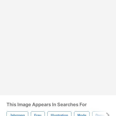
This Image Appears In Searches For
Jahrgang
Frau
Illustration
Mode
Dame
S