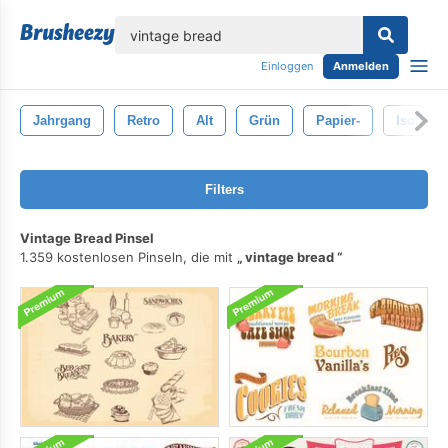
lose
Einloggen
Anmelden
Jahrgang
Retro
Alt
Grün
Papier-
Isoliert
Filters
Vintage Bread Pinsel
1.359 kostenlosen Pinseln, die mit
vintage bread