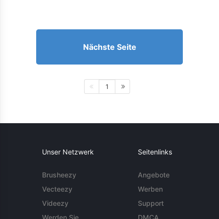
Nächste Seite
1
Unser Netzwerk
Seitenlinks
Brusheezy
Angebote
Vecteezy
Werben
Videezy
Support
Werden Sie
DMCA