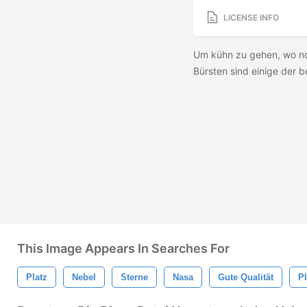
LICENSE INFO
Um kühn zu gehen, wo noc
Bürsten sind einige der b
This Image Appears In Searches For
Platz
Nebel
Sterne
Nasa
Gute Qualität
P