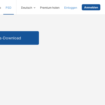
Anmelden
o
PSD
Deutsch
Premium holen
Einloggen
is-Download