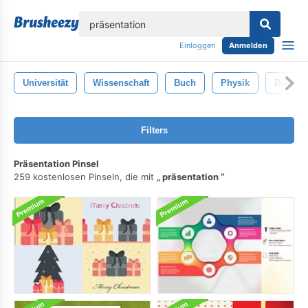
lose
Einloggen
Anmelden
Universität
Wissenschaft
Buch
Physik
Bildung
Filters
Präsentation Pinsel
259 kostenlosen Pinseln, die mit
präsentation