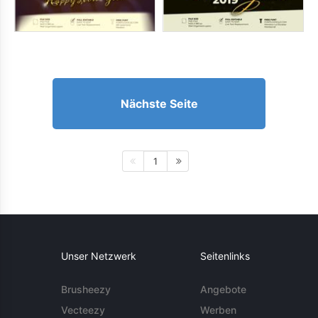
Nächste Seite
1
Unser Netzwerk
Seitenlinks
Brusheezy
Angebote
Vecteezy
Werben