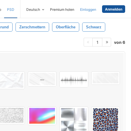
Anmelden
o
PSD
Deutsch
Premium holen
Einloggen
grund
Zerschmettern
Oberfläche
Schwarz
von 6
1