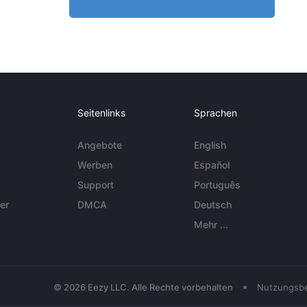
Seitenlinks
Sprachen
Angebote
English
Werben
Español
Support
Português
er
DMCA
Deutsch
Mehr ...
•
© 2026 Eezy LLC. Alle Rechte vorbehalten
Nutzungsb