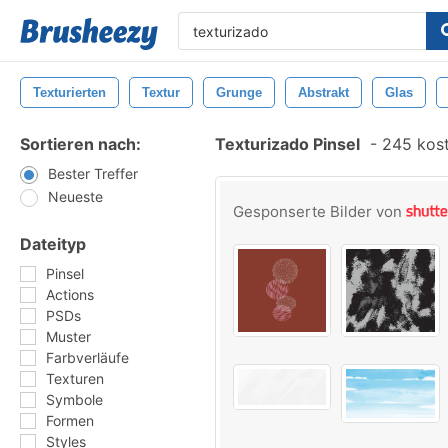
Texturierten
Textur
Grunge
Abstrakt
Glas
Sortieren nach:
Texturizado Pinsel
-
245 kost
Bester Treffer
Neueste
Gesponserte Bilder von
Dateityp
Pinsel
Actions
PSDs
Muster
Farbverläufe
Texturen
Symbole
Formen
Styles