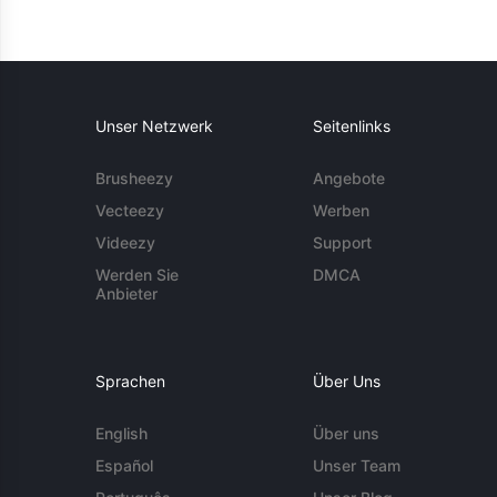
Unser Netzwerk
Seitenlinks
Brusheezy
Angebote
Vecteezy
Werben
Videezy
Support
Werden Sie
DMCA
Anbieter
Sprachen
Über Uns
English
Über uns
Español
Unser Team