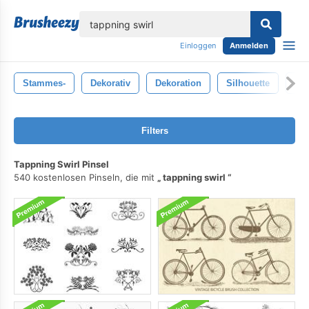
lose
Einloggen
Anmelden
Stammes-
Dekorativ
Dekoration
Silhouette
Mus
Filters
Tappning Swirl Pinsel
540 kostenlosen Pinseln, die mit
tappning swirl