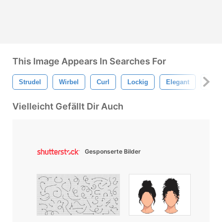
This Image Appears In Searches For
Strudel
Wirbel
Curl
Lockig
Elegant
Jahr
Vielleicht Gefällt Dir Auch
Gesponserte Bilder