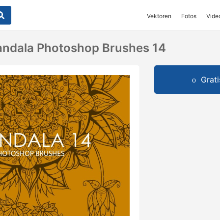
Vektoren
Fotos
Vide
andala Photoshop Brushes 14
Grat