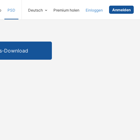
Anmelden
o
PSD
Deutsch
Premium holen
Einloggen
is-Download