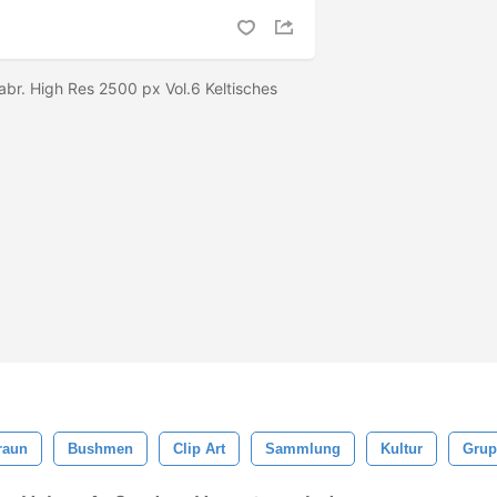
abr. High Res 2500 px Vol.6 Keltisches
raun
Bushmen
Clip Art
Sammlung
Kultur
Grup