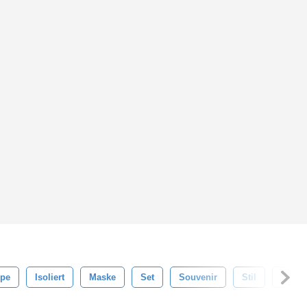
pe
Isoliert
Maske
Set
Souvenir
Stil
Symb