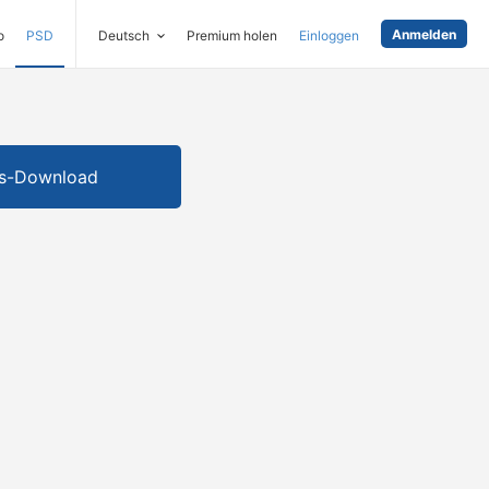
Anmelden
o
PSD
Deutsch
Premium holen
Einloggen
is-Download