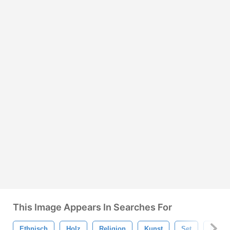
This Image Appears In Searches For
Ethnisch
Holz
Religion
Kunst
Set
Braun